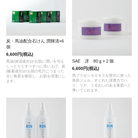
炭・馬油配合石けん 潤輝清×6
個
6,600円(税込)
SAE 冴 80ｇ×２個
馬油(保湿成分)がお肌に潤いを与え
しっとりとすべすべに洗い上げ、炭
6,600円(税込)
(吸着成分)がお肌の毛穴につまった
馬プラセンタエキスを贅沢に使った
古い角質を吸収し、お肌を清潔にし
美容ジェル。すぐれた浸透力でハ
ます。
リ、ツヤ、うるおいのある素肌へと
導いてくれます。