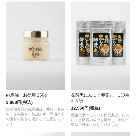
純馬油 お徳用 250g
発酵黒にんにく卵黄丸 130粒
☓ ３袋
3,888円(税込)
12,960円(税込)
無添加良品の純馬油は、香料・着色
料・保存量を一切加えず、馬油本来
肥後伝承のにんにく卵黄丸は、にん
の素材の良さを活かして生産してい
にくと卵黄の成分を活かし、独自の
ます。
製法で丹念に作り上げました。