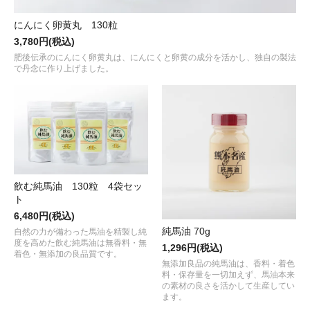
にんにく卵黄丸 130粒
3,780円(税込)
肥後伝承のにんにく卵黄丸は、にんにくと卵黄の成分を活かし、独自の製法
で丹念に作り上げました。
飲む純馬油 130粒 4袋セッ
ト
6,480円(税込)
純馬油 70g
自然の力が備わった馬油を精製し純
度を高めた飲む純馬油は無香料・無
1,296円(税込)
着色・無添加の良品質です。
無添加良品の純馬油は、香料・着色
料・保存量を一切加えず、馬油本来
の素材の良さを活かして生産してい
ます。