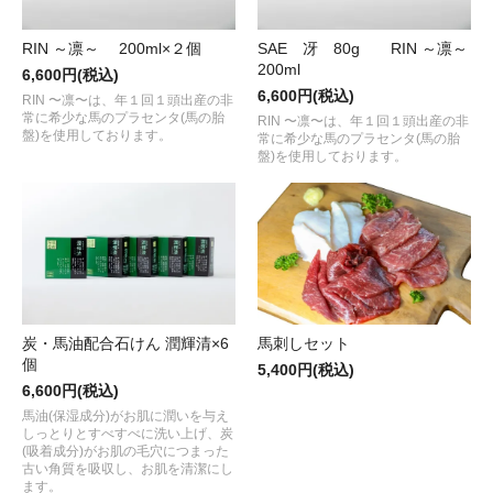
RIN ～凛～ 200ml×２個
SAE 冴 80g RIN ～凛～
200ml
6,600円(税込)
6,600円(税込)
RIN 〜凛〜は、年１回１頭出産の非
常に希少な馬のプラセンタ(馬の胎
RIN 〜凛〜は、年１回１頭出産の非
盤)を使用しております。
常に希少な馬のプラセンタ(馬の胎
盤)を使用しております。
炭・馬油配合石けん 潤輝清×6
馬刺しセット
個
5,400円(税込)
6,600円(税込)
馬油(保湿成分)がお肌に潤いを与え
しっとりとすべすべに洗い上げ、炭
(吸着成分)がお肌の毛穴につまった
古い角質を吸収し、お肌を清潔にし
ます。