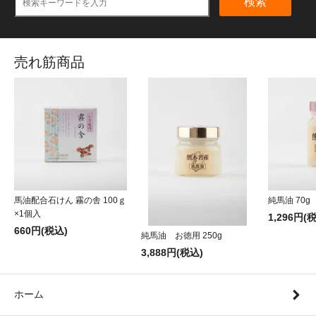
検索
売れ筋商品
馬油配合石けん 霧の舎 100ｇ
純馬油 70g
×1個入
1,296円(
660円(税込)
純馬油 お徳用 250g
3,888円(税込)
ホーム